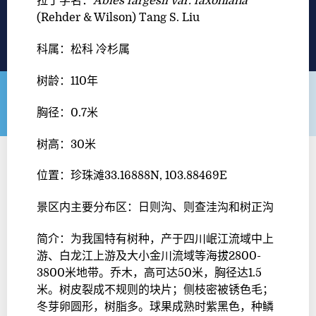
拉丁学名：
Abies fargesii var. faxoniana
(Rehder & Wilson) Tang S. Liu
科属：松科 冷杉属
树龄：
110
年
胸径：
0.7
米
树高：
30
米
位置：珍珠滩
33.16888N, 103.88469E
景区内主要分布区：日则沟、则查洼沟和树正沟
简介：为我国特有树种，产于四川岷江流域中上
游、白龙江上游及大小金川流域等海拔
2800-
3800
米地带。乔木，高可达
50
米，胸径达
1.5
米。树皮裂成不规则的块片；侧枝密被锈色毛；
冬芽卵圆形，树脂多。球果成熟时紫黑色，种鳞