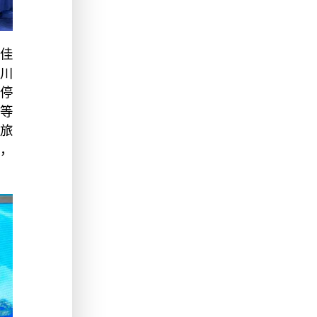
最佳
川
停
等
旅
台，