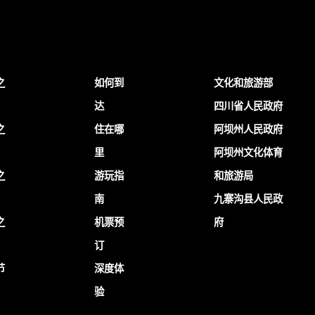
之
如何到
文化和旅游部
达
四川省人民政府
之
住在哪
阿坝州人民政府
里
阿坝州文化体育
之
游玩指
和旅游局
南
九寨沟县人民政
之
机票预
府
订
节
深度体
验