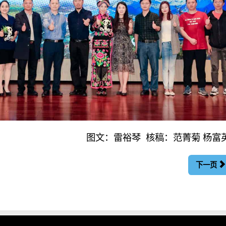
图文：雷裕琴 核稿：范菁菊 杨
下一页