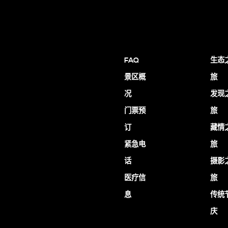
FAQ
生态
景区概
旅
况
发现
门票预
旅
订
藏情
紧急电
旅
话
摄影
医疗信
旅
息
传统
庆