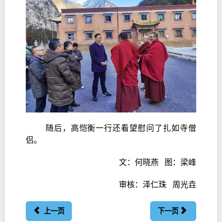
随后，高恺衡一行还看望慰问了扎如寺僧
侣。
文：何晓燕 图：梁峰
审核：泽仁珠 周光垚
上一页
下一页