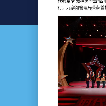
代强军梦 双拥著华章”四
行，九寨沟管理局荣获首