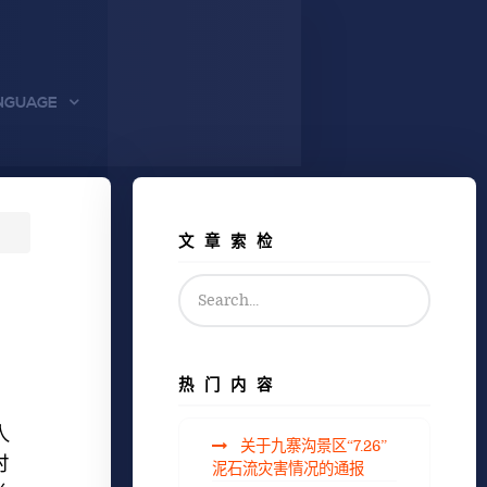
NGUAGE
文章索检
热门内容
人
关于九寨沟景区“7.26”
时
泥石流灾害情况的通报