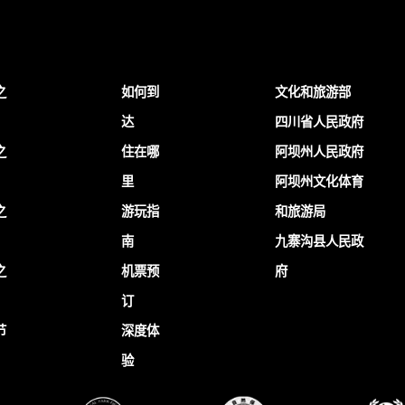
之
如何到
文化和旅游部
达
四川省人民政府
之
住在哪
阿坝州人民政府
里
阿坝州文化体育
之
游玩指
和旅游局
南
九寨沟县人民政
之
机票预
府
订
节
深度体
验