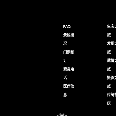
FAQ
生态
景区概
旅
况
发现
门票预
旅
订
藏情
紧急电
旅
话
摄影
医疗信
旅
息
传统
庆