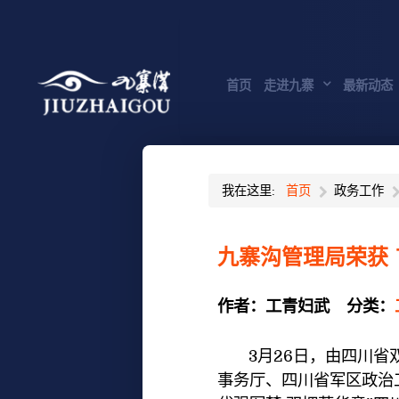
首页
走进九寨
最新动态
我在这里:
首页
政务工作
九寨沟管理局荣获 
作者：
工青妇武
分类：
3月26日，由四川省双
事务厅、四川省军区政治