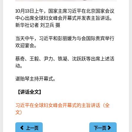
10月13日上午，国家主席习近平在北京国家会议
中心出席全球妇女峰会开幕式并发表主旨讲话。
新华社记者 刘卫兵 摄
当天中午，习近平和彭丽媛为与会国际贵宾举行
欢迎宴会。
蔡奇、王毅、尹力、铁凝、沈跃跃等出席上述活
动。
谌贻琴主持开幕式。
【讲话全文】
习近平在全球妇女峰会开幕式的主旨讲话（全
文）
上一页
下一页