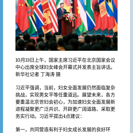
10月13日上午，国家主席习近平在北京国家会议
中心出席全球妇女峰会开幕式并发表主旨讲话。
新华社记者 丁海涛 摄
习近平强调，当前，妇女全面发展仍然面临复杂
挑战，实现男女平等任重道远。展望未来，各方
要重温北京世妇会初心，为加速妇女全面发展新
进程凝聚更广泛共识、开辟更广阔道路、采取更
务实行动。习近平提出4点建议：
第一，共同营造有利于妇女成长发展的良好环