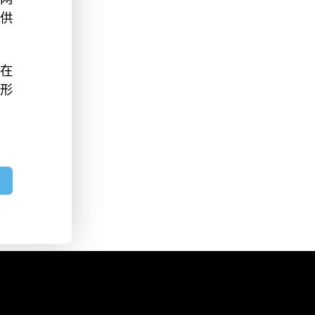
供
在
形