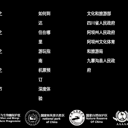
之
如何到
文化和旅游部
达
四川省人民政府
之
住在哪
阿坝州人民政府
里
阿坝州文化体育
之
游玩指
和旅游局
南
九寨沟县人民政
之
机票预
府
订
节
深度体
验