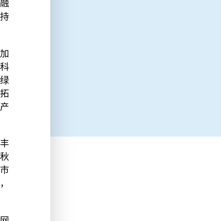
融
持
加
科
绿
拓
产
丰
秋
市
，
网