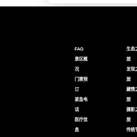
FAQ
生态
景区概
旅
况
发现
门票预
旅
订
藏情
紧急电
旅
话
摄影
医疗信
旅
息
传统