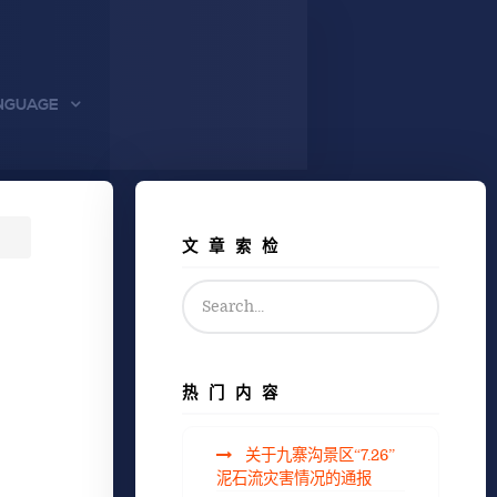
NGUAGE
文章索检
热门内容
关于九寨沟景区“7.26”
泥石流灾害情况的通报