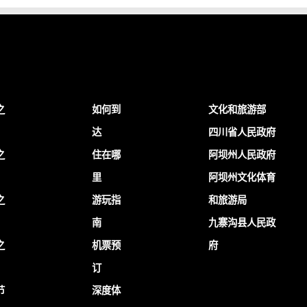
之
如何到
文化和旅游部
达
四川省人民政府
之
住在哪
阿坝州人民政府
里
阿坝州文化体育
之
游玩指
和旅游局
南
九寨沟县人民政
之
机票预
府
订
节
深度体