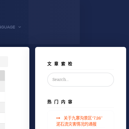
NGUAGE
文章索检
热门内容
关于九寨沟景区“7.26”
泥石流灾害情况的通报