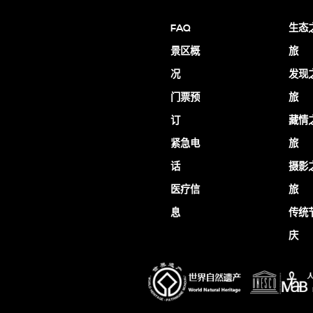
FAQ
生态
景区概
旅
况
发现
门票预
旅
订
藏情
紧急电
旅
话
摄影
医疗信
旅
息
传统
庆