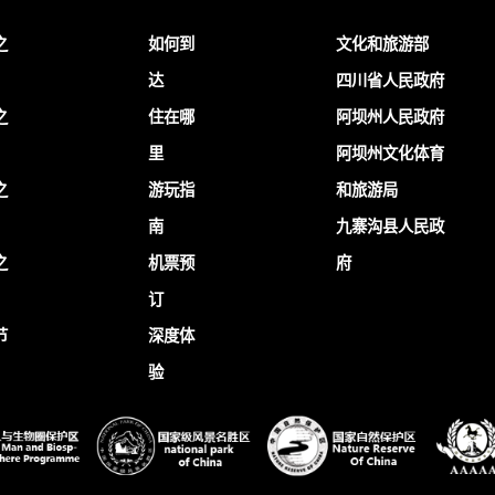
之
如何到
文化和旅游部
达
四川省人民政府
之
住在哪
阿坝州人民政府
里
阿坝州文化体育
之
游玩指
和旅游局
南
九寨沟县人民政
之
机票预
府
订
节
深度体
验