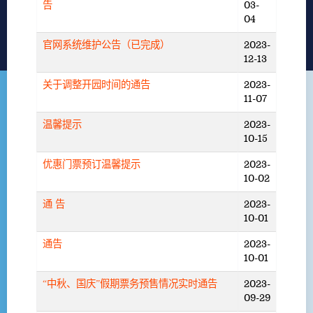
告
03-
04
官网系统维护公告（已完成）
2023-
12-13
关于调整开园时间的通告
2023-
11-07
温馨提示
2023-
10-15
优惠门票预订温馨提示
2023-
10-02
通 告
2023-
10-01
通告
2023-
10-01
“中秋、国庆”假期票务预售情况实时通告
2023-
09-29