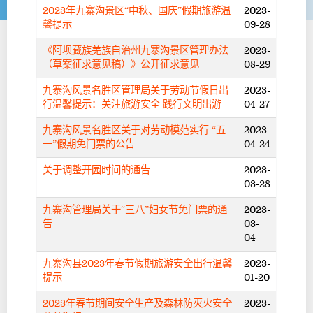
2023年九寨沟景区“中秋、国庆”假期旅游温
2023-
馨提示
09-28
《阿坝藏族羌族自治州九寨沟景区管理办法
2023-
（草案征求意见稿）》公开征求意见
08-29
九寨沟风景名胜区管理局关于劳动节假日出
2023-
行温馨提示：关注旅游安全 践行文明出游
04-27
九寨沟风景名胜区关于对劳动模范实行 “五
2023-
一”假期免门票的公告
04-24
关于调整开园时间的通告
2023-
03-28
九寨沟管理局关于“三八”妇女节免门票的通
2023-
告
03-
04
九寨沟县2023年春节假期旅游安全出行温馨
2023-
提示
01-20
2023年春节期间安全生产及森林防灭火安全
2023-