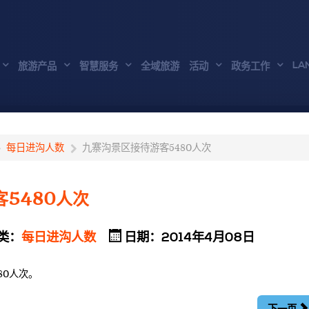
LA
旅游产品
智慧服务
全域旅游
活动
政务工作
每日进沟人数
九寨沟景区接待游客5480人次
5480人次
类：
每日进沟人数
日期：2014年4月08日
80人次。