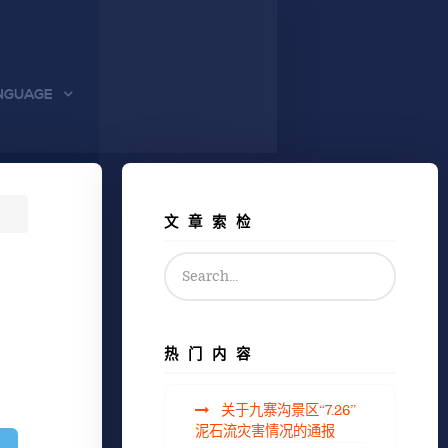
NGUAGE
文章索检
热门内容
关于九寨沟景区“7.26”
泥石流灾害情况的通报