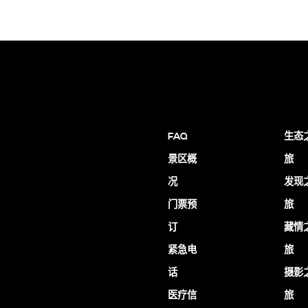
FAQ
生态
景区概
旅
况
发现
门票预
旅
订
藏情
紧急电
旅
话
摄影
医疗信
旅