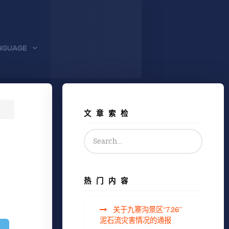
NGUAGE
文章索检
热门内容
关于九寨沟景区“7.26”
泥石流灾害情况的通报