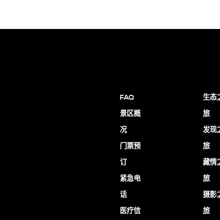
FAQ
生态
景区概
旅
况
发现
门票预
旅
订
藏情
紧急电
旅
话
摄影
医疗信
旅