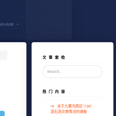
NGUAGE
文章索检
热门内容
关于九寨沟景区“7.26”
泥石流灾害情况的通报