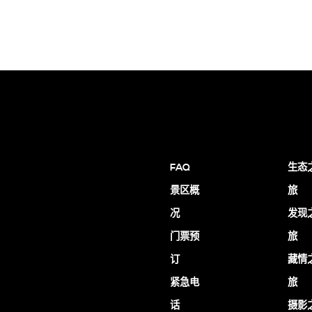
FAQ
生态
景区概
旅
况
发现
门票预
旅
订
藏情
紧急电
旅
话
摄影