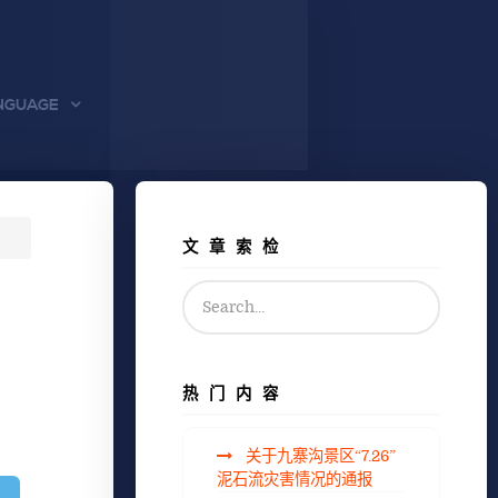
NGUAGE
文章索检
热门内容
关于九寨沟景区“7.26”
泥石流灾害情况的通报