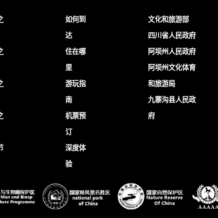
之
如何到
文化和旅游部
达
四川省人民政府
之
住在哪
阿坝州人民政府
里
阿坝州文化体育
之
游玩指
和旅游局
南
九寨沟县人民政
之
机票预
府
订
节
深度体
验