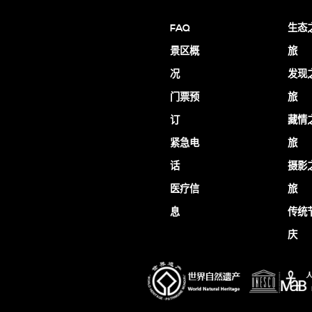
FAQ
生态
景区概
旅
况
发现
门票预
旅
订
藏情
紧急电
旅
话
摄影
医疗信
旅
息
传统
庆