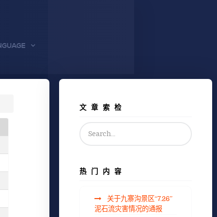
NGUAGE
文章索检
热门内容
关于九寨沟景区“7.26”
泥石流灾害情况的通报