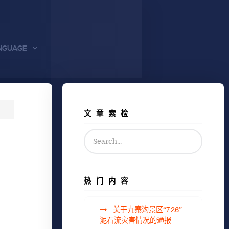
NGUAGE
文章索检
热门内容
关于九寨沟景区“7.26”
泥石流灾害情况的通报