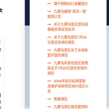
端午假期出行温馨提示
次
九寨沟暑期“清凉一夏”
旅游公告
关于九寨沟景区游览调
整相关事宜告知书
关于九寨沟景区7月28
寨
日游览安排的通告
及
九寨沟景区关于全域恢
复开放的通告
九寨沟风景名胜区管理
局关于7月29日游览安排的
涉
通告
寨
2026年标识标牌更新
及维护采购项目询价成交公
告
段
售罄通告
点
九寨沟景区梅花鹿饲料
适