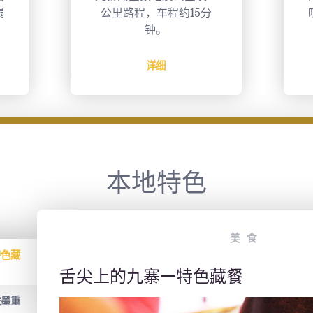
叹的美景，成为您休闲之
旅的不二选择
详细
本地特色
美食
特色藏
舌尖上的九寨—特色藏餐
浓墨重