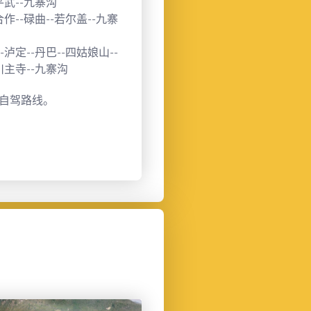
平武--九寨沟
【空中交通】
九寨沟
合作--碌曲--若尔盖--九寨
80公里。您可以根
的方式抵达九寨沟黄
-泸定--丹巴--四姑娘山--
游客朋友可根据自
川主寺--九寨沟
间，择优选择以上乘
自驾路线。
详细