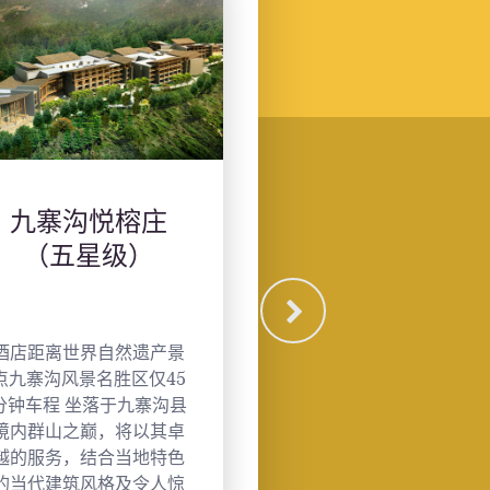
九寨沟丽思卡尔
九寨沟保利新
顿（五星级）
寨宾馆（四
级）
丽思卡尔顿酒店集团总部
保利新九寨宾馆位于
位于美国马里兰州切维蔡
镇沟口（九寨沟藏迷
斯，在全球运营超过90家
院旁边）位置优越，
酒店及度假村，遍布美
便利。青山之下柳
洲、欧洲、亚洲、中东、
荫，鸟语花香，曲
非洲及加勒比海地区，在
幽。距离九寨沟口旅