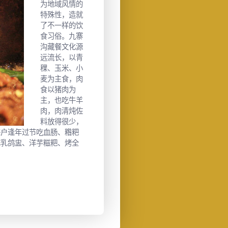
为地域风情的
特殊性，造就
了不一样的饮
食习俗。九寨
沟藏餐文化源
远流长，以青
稞、玉米、小
麦为主食，肉
食以猪肉为
主，也吃牛羊
肉，肉清炖佐
料放得很少，
每户逢年过节吃血肠、糌粑
间的佩戴和脚上的鞋。每逢盛大的节日，她
麻乳鸽盅、洋芋糍粑、烤全
大环。不管男人或 女人，他们脖子上都喜欢
人的背上垂挂各种金属币、宝石，男人的腰
详细