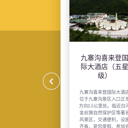
九寨沟喜来登国
九寨鲁能希尔
际大酒店（五星
度假酒店（五
级）
级）
寨沟喜来登国际大酒店
地处四川阿坝藏族羌族
于九寨沟景区入口正东
治州九寨沟漳扎镇，背
1.5公里处。临近白河
安宁祥和的中查村，宁
丝猴自然保护区等著名
悠远，遗世独立。 距离
景区，交通便利，设施
寨黄龙机场80公里。距
备，是您度假、参加会
九寨沟国家地质公园仅1