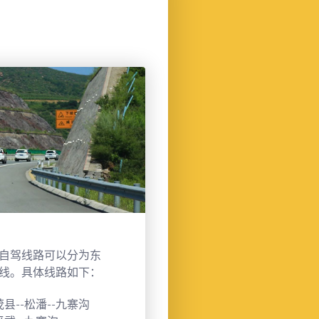
公共交通
驾线路可以分为东
【公路交通】
成都—
线。具体线路如下：
站乘车；绵阳—平政
运中心、兰州汽车东
茂县--松潘--九寨沟