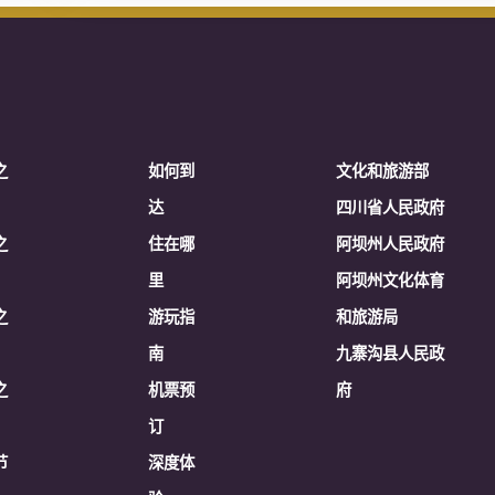
之
如何到
文化和旅游部
达
四川省人民政府
之
住在哪
阿坝州人民政府
里
阿坝州文化体育
之
游玩指
和旅游局
南
九寨沟县人民政
之
机票预
府
订
节
深度体