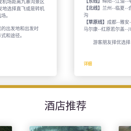
【东线】
绵阳--江油--
龙机场距离九寨沟景区
【北线】
兰州--临夏--
发地选择直飞或是转机
沟
机场。
【草原线】
成都--雅安-
的出发地和出发时
马尔康--红原若尔盖--
方式和途径。
游客朋友择优选择
详细
酒店推荐