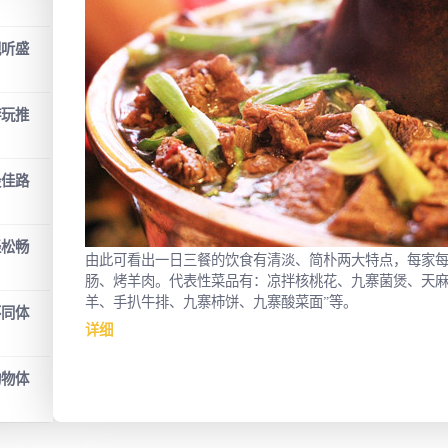
视听盛
游玩推
最佳路
轻松畅
由此可看出一日三餐的饮食有清淡、简朴两大特点，每家
肠、烤羊肉。代表性菜品有：凉拌核桃花、九寨菌煲、天
羊、手扒牛排、九寨柿饼、九寨酸菜面”等。
不同体
详细
购物体