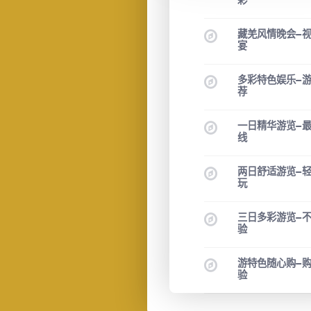
彩
藏羌风情晚会—
宴
多彩特色娱乐—
荐
一日精华游览—
线
两日舒适游览—
玩
三日多彩游览—
验
游特色随心购—
验