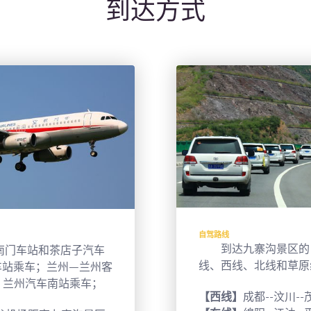
到达方式
自驾路线
到达九寨沟景区的自
南门车站和茶店子汽车
线、西线、北线和草原
车站乘车；兰州—兰州客
、兰州汽车南站乘车；
【西线】
成都--汶川--