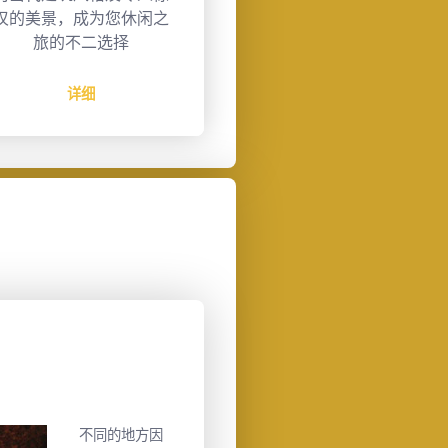
世界各地开发兴建40多个
运中心行车约8分钟
酒店及住宅项目。
离约5.7公里。
详细
详细
民族
传统民族服饰—浓墨重彩
不同的地方因