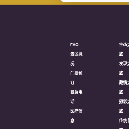
FAQ
生态
景区概
旅
况
发现
门票预
旅
订
藏情
紧急电
旅
话
摄影
医疗信
旅
息
传统