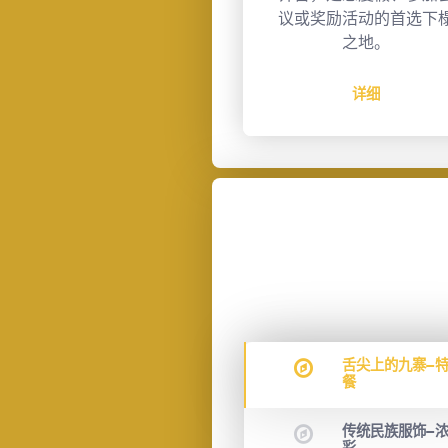
或奖励活动的首选下榻
公里路程，车程约15分
之地。
钟。
详细
详细
舌尖上的九寨—
餐
传统民族服饰—