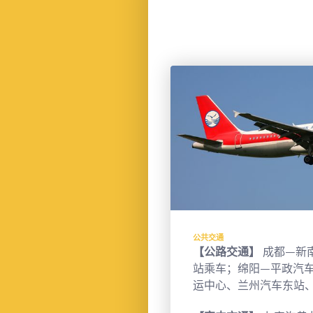
公共交通
线路可以分为东
【公路交通】
成都—新
。具体线路如下：
站乘车；绵阳—平政汽
运中心、兰州汽车东站
--松潘--九寨沟