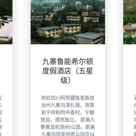
顿
九寨沟悦榕庄
星
（五星级）
自
酒店距离世界自然遗产景
靠
点九寨沟风景名胜区仅45
静
分钟车程 坐落于九寨沟县
九
境内群山之巅，将以其卓
离
越的服务，结合当地特色
4
的当代建筑风格及令人惊