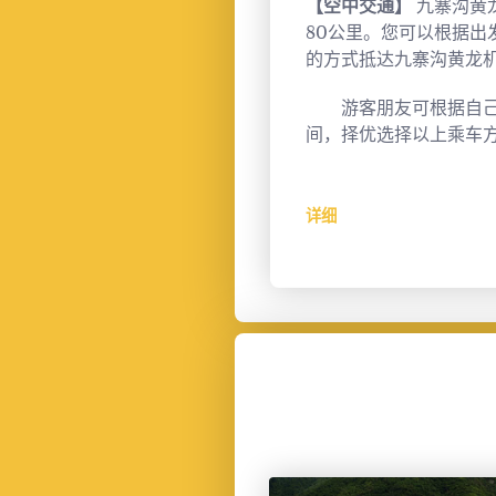
武--九寨沟
【空中交通】
九寨沟黄
--碌曲--若尔盖--九寨
80公里。您可以根据出
的方式抵达九寨沟黄龙
泸定--丹巴--四姑娘山--
游客朋友可根据自己
寺--九寨沟
间，择优选择以上乘车
驾路线。
详细