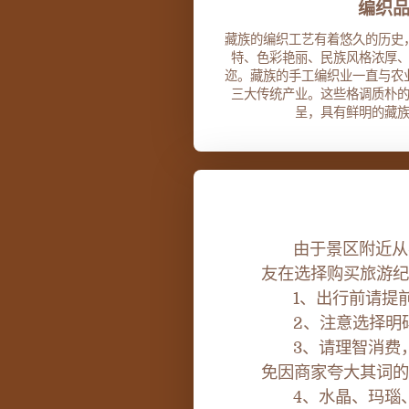
编织
藏族的编织工艺有着悠久的历史
特、色彩艳丽、民族风格浓厚
迩。藏族的手工编织业一直与农
三大传统产业。这些格调质朴
呈，具有鲜明的藏
由于景区附近从事
友在选择购买旅游纪
1、出行前请提前
2、注意选择明码
3、请理智消费，
免因商家夸大其词的
4、水晶、玛瑙、