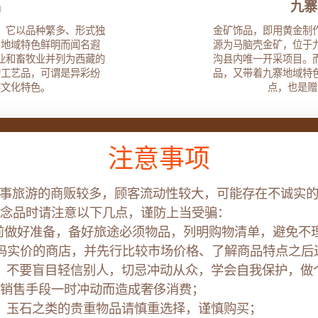
品
九寨
，它以品种繁多、形式独
金矿饰品，即用黄金制
、地域特色鲜明而闻名遐
源为马脑壳金矿，位于
业和畜牧业并列为西藏的
沟县内唯一开采项目。
的工艺品，可谓是异彩纷
品，又带着九寨地域特
族文化特色。
点，也是赠
注意事项
旅游的商贩较多，顾客流动性较大，可能存在不诚实的
念品时请注意以下几点，谨防上当受骗：
做好准备，备好旅途必须物品，列明购物清单，避免不
实价的商店，并先行比较市场价格、了解商品特点之后
不要盲目轻信别人，切忌冲动从众，学会自我保护，做
销售手段一时冲动而造成奢侈消费；
玉石之类的贵重物品请慎重选择，谨慎购买；