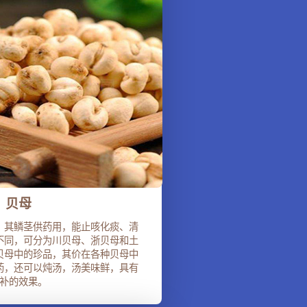
贝母
。其鳞茎供药用，能止咳化痰、清
不同，可分为川贝母、浙贝母和土
贝母中的珍品，其价在各种贝母中
药，还可以炖汤，汤美味鲜，具有
补的效果。