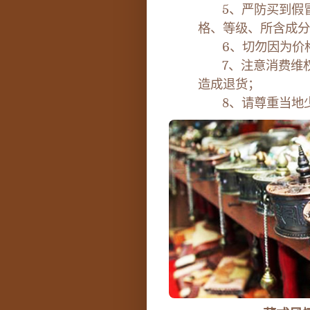
5、严防买到假冒
格、等级、所含成分
6、切勿因为价格
7、注意消费维权
造成退货；
8、请尊重当地少