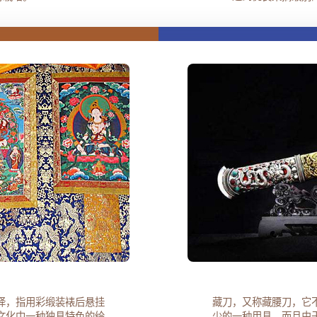
译，指用彩缎装裱后悬挂
藏刀，又称藏腰刀，它
文化中一种独具特色的绘
少的一种用具，而且由