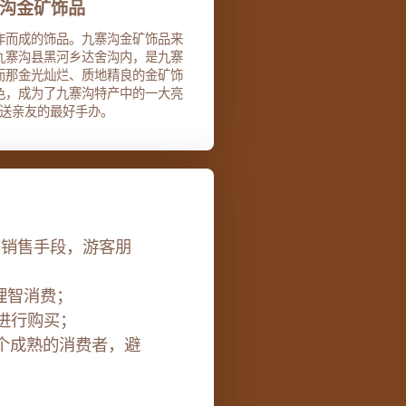
沟金矿饰品
作而成的饰品。九寨沟金矿饰品来
九寨沟县黑河乡达舍沟内，是九寨
而那金光灿烂、质地精良的金矿饰
色，成为了九寨沟特产中的一大亮
送亲友的最好手办。
销售手段，游客朋
理智消费；
进行购买；
个成熟的消费者，避