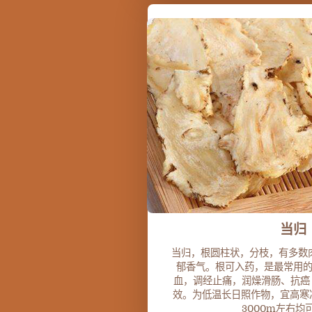
当归
当归，根圆柱状，分枝，有多数
郁香气。根可入药，是最常用
血，调经止痛，润燥滑肠、抗癌 
效。为低温长日照作物，宜高寒凉
3000m左右均