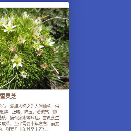
雪灵芝
尕布，藏族人称之为人间仙草。供
退烧、止咳、降压，治流感、肺
结核、筋骨痛疼等病症。雪灵芝生
朵成草，至少需要十年左右；而要
的，则要几十年甚至上百年。