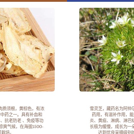
肉质须根，黄棕色，有浓
雪灵芝，藏药名为阿仲
的中药之一。具有补血和
药用，有滋补作用，能
、抗老防老 、免疫等功
炎、黄疸、淋病、淋巴
爽气候，在海拔1500-
长极为缓慢，成长为一
可栽培。
达到优良采摘级别