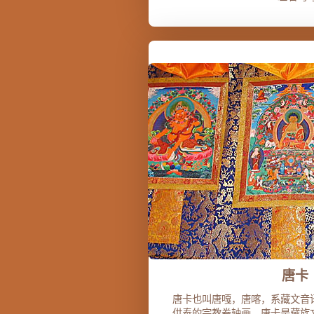
唐卡
唐卡也叫唐嘎，唐喀，系藏文音
供奉的宗教卷轴画。唐卡是藏族