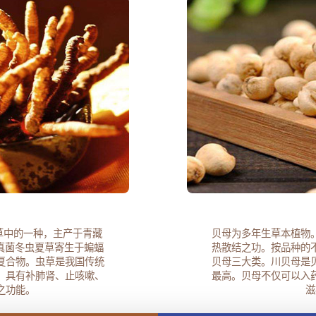
草中的一种，主产于青藏
贝母为多年生草本植物
真菌冬虫夏草寄生于蝙蝠
热散结之功。按品种的
复合物。虫草是我国传统
贝母三大类。川贝母是
，具有补肺肾、止咳嗽、
最高。贝母不仅可以入
之功能。
滋