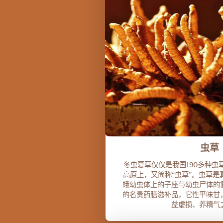
虫草
冬虫夏草仅仅是我国190多种虫
高原上，又简称“虫草”。虫草是
蛾幼虫体上的子座与幼虫尸体的
的名贵药膳滋补品，它性平味甘
益虚损、养精气