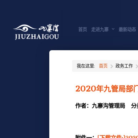
首页
走进九寨
最新动态
我在这里:
首页
政务工作
2020年九管局部
作者：
九寨沟管理局
分
附件一：
[下载文件:]20