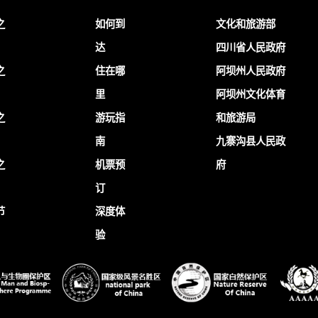
之
如何到
文化和旅游部
达
四川省人民政府
之
住在哪
阿坝州人民政府
里
阿坝州文化体育
之
游玩指
和旅游局
南
九寨沟县人民政
之
机票预
府
订
节
深度体
验