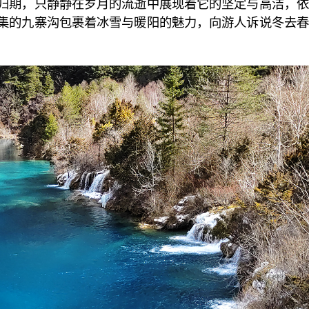
归期，只静静在岁月的流逝中展现着它的坚定与高洁，依
集的九寨沟包裹着冰雪与暖阳的魅力，向游人诉说冬去春