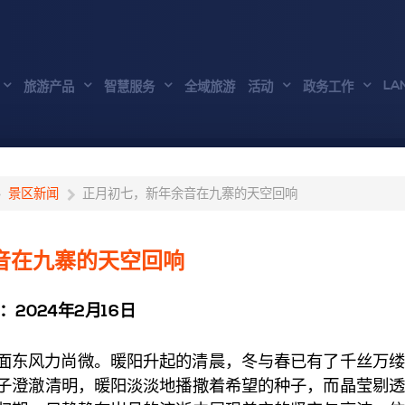
LA
旅游产品
智慧服务
全域旅游
活动
政务工作
景区新闻
正月初七，新年余音在九寨的天空回响
音在九寨的天空回响
：2024年2月16日
东风力尚微。暖阳升起的清晨，冬与春已有了千丝万缕
子澄澈清明，暖阳淡淡地播撒着希望的种子，而晶莹剔透