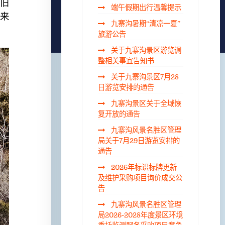
旧
端午假期出行温馨提示
来
九寨沟暑期“清凉一夏”
旅游公告
关于九寨沟景区游览调
整相关事宜告知书
关于九寨沟景区7月28
日游览安排的通告
九寨沟景区关于全域恢
复开放的通告
九寨沟风景名胜区管理
局关于7月29日游览安排的
通告
2026年标识标牌更新
及维护采购项目询价成交公
告
九寨沟风景名胜区管理
局2026-2028年度景区环境