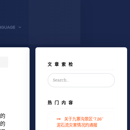
NGUAGE
文章索检
热门内容
的
关于九寨沟景区“7.26”
的
泥石流灾害情况的通报