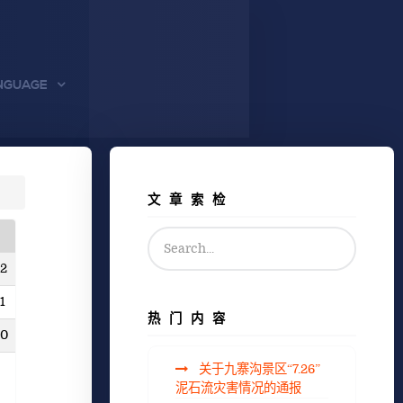
NGUAGE
文章索检
12
1
热门内容
10
关于九寨沟景区“7.26”
泥石流灾害情况的通报