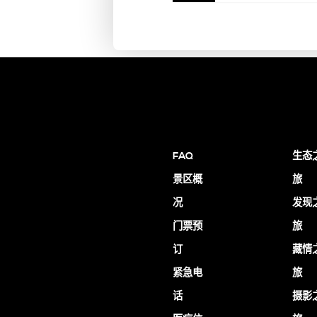
FAQ
生态
景区概
旅
况
发现
门票预
旅
订
藏情
紧急电
旅
话
摄影